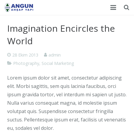
Anasayfa
Imagination Encircles the
Hakkımızda
World
Ürünlerimiz
28 Ekim 2013
admin
Photography
,
Social Marketing
İşyeri Resimleri
E-Katalog
Lorem ipsum dolor sit amet, consectetur adipiscing
elit. Morbi sagittis, sem quis lacinia faucibus, orci
İletişim
ipsum gravida tortor, vel interdum mi sapien ut justo.
Nulla varius consequat magna, id molestie ipsum
volutpat quis. Suspendisse consectetur fringilla
suctus. Pellentesque ipsum erat, facilisis ut venenatis
eu, sodales vel dolor.